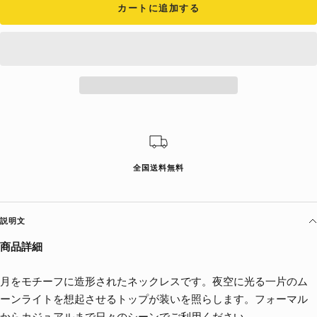
を
を
カートに追加する
減
増
ら
や
す
す
全国送料無料
説明文
商品詳細
月をモチーフに造形されたネックレスです。夜空に光る一片のム
ーンライトを想起させるトップが装いを照らします。フォーマル
からカジュアルまで日々のシーンでご利用ください。