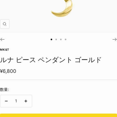
ズ
ー
ム
ス
ス
ス
ス
イ
ラ
ラ
ラ
ラ
MK&T
ン
イ
イ
イ
イ
ルナ ピース ペンダント ゴールド
ド
ド
ド
ド
に
に
に
に
セ
¥6,800
移
移
移
移
ー
動
動
動
動
ル
1
2
3
4
数量:
価
格
数
数
量
量