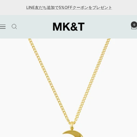
コ
LINE友だち追加で5%OFFクーポンをプレゼント
ン
テ
MK&T
0
ン
ナ
ツ
ビ
へ
ゲ
ス
ー
キ
シ
ッ
ョ
プ
ン