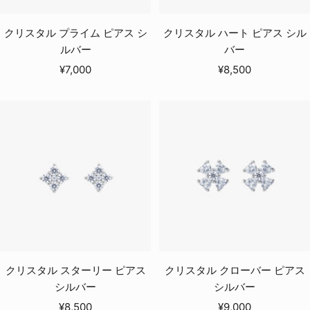
クリスタル プライム ピアス シ
クリスタル ハート ピアス シル
ルバー
バー
セ
セ
¥7,000
¥8,500
ー
ー
ル
ル
価
価
格
格
クリスタル スターリー ピアス
クリスタル クローバー ピアス
シルバー
シルバー
セ
セ
¥8,500
¥9,000