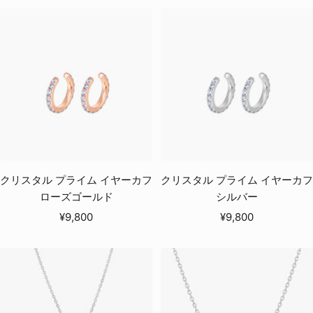
ル
ル
価
価
格
格
クリスタル プライム イヤーカフ
クリスタル プライム イヤーカフ
ローズゴールド
シルバー
セ
セ
¥9,800
¥9,800
ー
ー
ル
ル
価
価
格
格