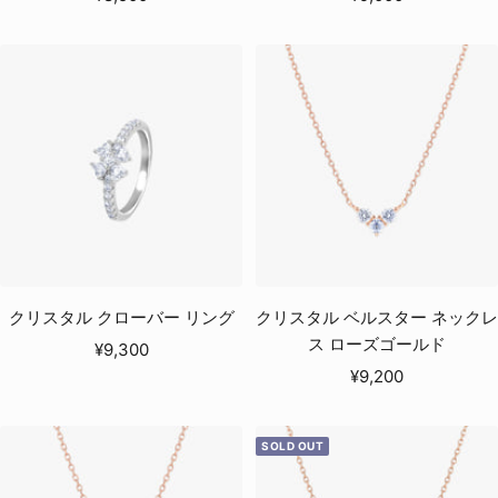
ー
ー
ル
ル
価
価
格
格
クリスタル クローバー リング
クリスタル ベルスター ネックレ
ス ローズゴールド
セ
¥9,300
セ
ー
¥9,200
ー
ル
ル
価
SOLD OUT
価
格
格