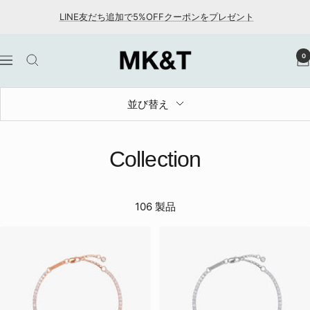
コ
LINE友だち追加で5%OFFクーポンをプレゼント
ン
テ
MK&T
0
ン
ナ
ツ
ビ
へ
ゲ
並び替え
ス
ー
キ
シ
ッ
ョ
Collection
プ
ン
106 製品