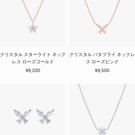
クリスタル スターライト ネック
クリスタル バタフライ ネックレ
レス ローズゴールド
ス ローズピンク
セ
セ
¥9,200
¥9,500
ー
ー
ル
ル
価
価
格
格