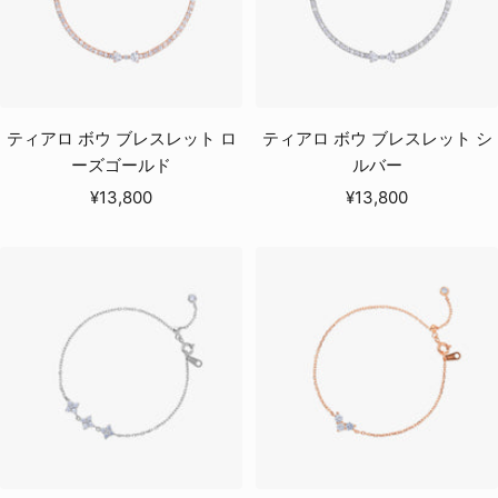
ティアロ ボウ ブレスレット ロ
ティアロ ボウ ブレスレット シ
ーズゴールド
ルバー
セ
セ
¥13,800
¥13,800
ー
ー
ル
ル
価
価
格
格