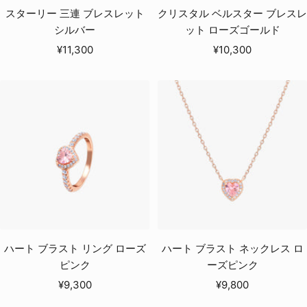
スターリー 三連 ブレスレット
クリスタル ベルスター ブレスレ
シルバー
ット ローズゴールド
セ
セ
¥11,300
¥10,300
ー
ー
ル
ル
価
価
格
格
ハート ブラスト リング ローズ
ハート ブラスト ネックレス ロ
ピンク
ーズピンク
セ
セ
¥9,300
¥9,800
ー
ー