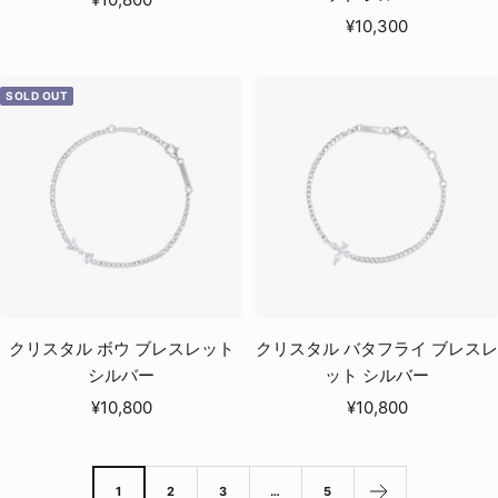
セ
ー
¥10,300
ー
ル
ル
価
SOLD OUT
価
格
格
クリスタル ボウ ブレスレット
クリスタル バタフライ ブレスレ
シルバー
ット シルバー
セ
セ
¥10,800
¥10,800
ー
ー
ル
ル
価
価
1
2
3
…
5