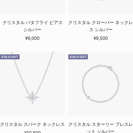
クリスタル バタフライ ピアス
クリスタル クローバー ネックレ
シルバー
ス シルバー
セ
セ
¥9,000
¥9,500
ー
ー
ル
ル
SOLD OUT
SOLD OUT
価
価
格
格
クリスタル スパーク ネックレス
クリスタル スターリー ブレスレ
ット シルバー
セ
¥10,800