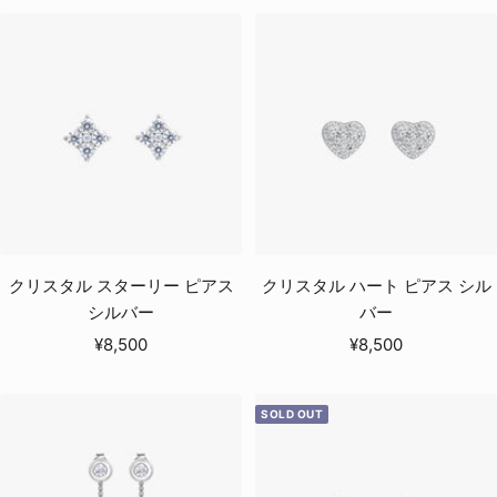
ル
ル
価
価
格
格
クリスタル スターリー ピアス
クリスタル ハート ピアス シル
シルバー
バー
セ
セ
¥8,500
¥8,500
ー
ー
ル
ル
SOLD OUT
価
価
格
格