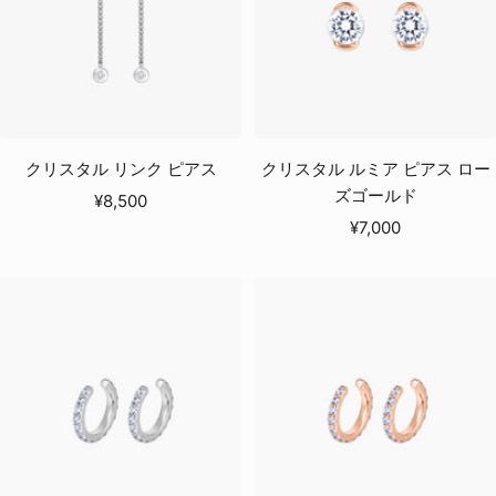
クリスタル リンク ピアス
クリスタル ルミア ピアス ロー
ズゴールド
セ
¥8,500
セ
ー
¥7,000
ー
ル
ル
価
価
格
格