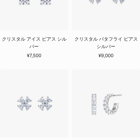
クリスタル アイス ピアス シル
クリスタル バタフライ ピアス
バー
シルバー
セ
セ
¥7,500
¥9,000
ー
ー
ル
ル
価
価
格
格