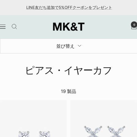
コ
LINE友だち追加で5%OFFクーポンをプレゼント
ン
テ
MK&T
0
ン
ナ
ツ
ビ
へ
ゲ
並び替え
ス
ー
キ
シ
ッ
ョ
ピアス・イヤーカフ
プ
ン
19 製品