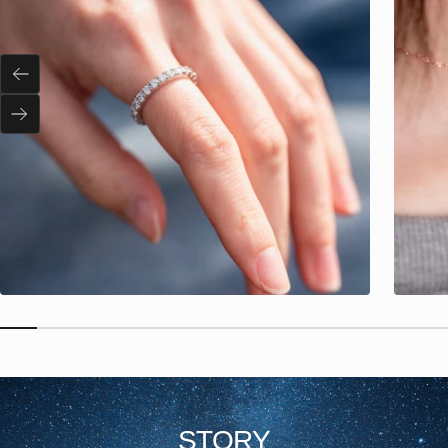
戻
る
次
へ
STORY