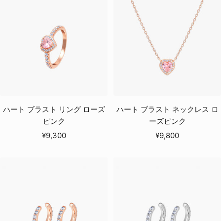
価
価
格
格
ハート ブラスト リング ローズ
ハート ブラスト ネックレス ロ
ピンク
ーズピンク
セ
セ
¥9,300
¥9,800
ー
ー
ル
ル
価
価
格
格