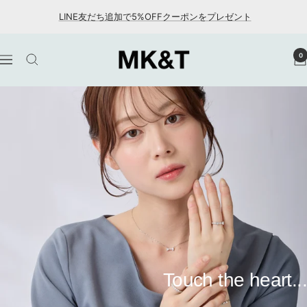
コ
LINE友だち追加で5%OFFクーポンをプレゼント
ン
テ
MK&T
0
ン
ナ
ツ
ビ
へ
ゲ
ス
ー
キ
シ
ッ
ョ
プ
ン
Touch the heart...