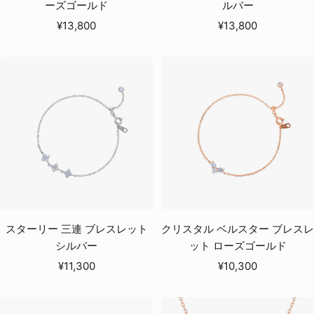
ーズゴールド
ルバー
セ
セ
¥13,800
¥13,800
ー
ー
ル
ル
価
価
格
格
スターリー 三連 ブレスレット
クリスタル ベルスター ブレスレ
シルバー
ット ローズゴールド
セ
セ
¥11,300
¥10,300
ー
ー
ル
ル