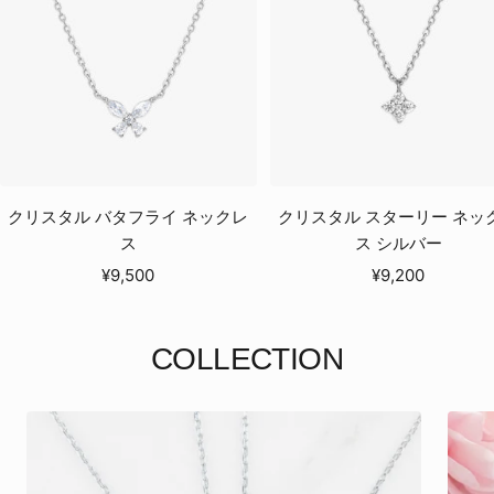
クリスタル バタフライ ネックレ
クリスタル スターリー ネッ
ス
ス シルバー
セ
セ
¥9,500
¥9,200
ー
ー
ル
ル
COLLECTION
価
価
格
格