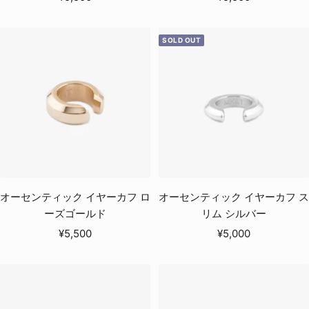
ー
ー
ル
ル
SOLD OUT
価
価
格
格
オーセンティック イヤーカフ ロ
オーセンティック イヤーカフ ス
ーズゴールド
リム シルバー
セ
セ
¥5,500
¥5,000
ー
ー
ル
ル
価
価
格
格