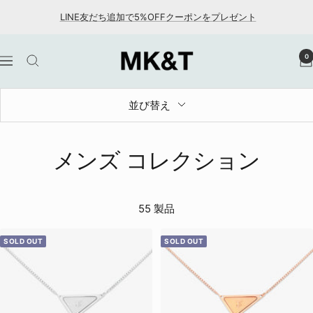
コ
LINE友だち追加で5%OFFクーポンをプレゼント
ン
テ
MK&T
0
ン
ナ
ツ
ビ
へ
ゲ
並び替え
ス
ー
キ
シ
ッ
ョ
メンズ コレクション
プ
ン
55 製品
SOLD OUT
SOLD OUT