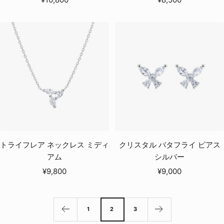
ー
ー
ル
ル
価
価
格
格
トライフレア ネックレス ミディ
クリスタル バタフライ ピアス
アム
シルバー
セ
セ
¥9,800
¥9,000
ー
ー
ル
ル
価
価
1
2
3
格
格