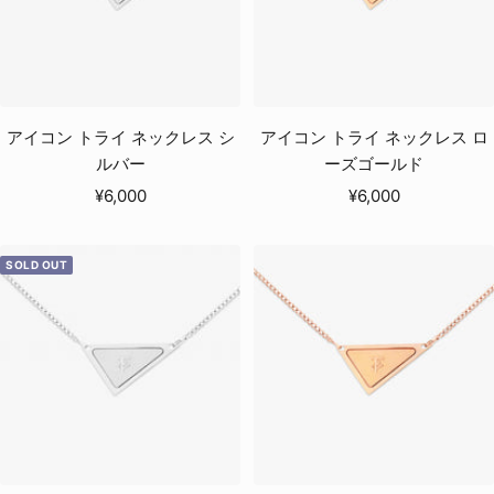
アイコン トライ ネックレス シ
アイコン トライ ネックレス ロ
ルバー
ーズゴールド
セ
セ
¥6,000
¥6,000
ー
ー
ル
ル
SOLD OUT
価
価
格
格