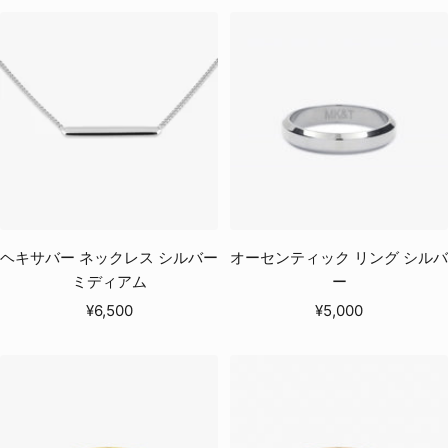
ル
価
価
格
格
ヘキサバー ネックレス シルバー
オーセンティック リング シルバ
ミディアム
ー
セ
セ
¥6,500
¥5,000
ー
ー
ル
ル
価
価
格
格