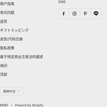
SNS
用户指南
常问问题
送货
ギフトラッピング
退货/尺码交换
隐私政策
基于特定商业交易法的描述
询问
顶部
语
简体中文
言
MK&T
Powerd by Shopify