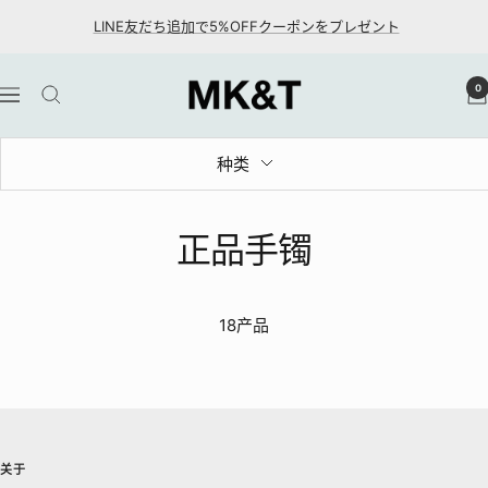
跳
LINE友だち追加で5%OFFクーポンをプレゼント
至
内
MK&T
0
容
导
航
种类
正品手镯
18产品
关于